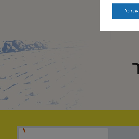
את הכל
ך